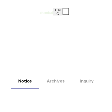
E N
G
Notice
Customer Service Center
Notice
Archives
Inquiry